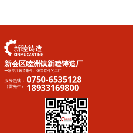
新会区睦洲镇新睦铸造厂
一家专注铸造铜件、铸造铝件的工厂
0750-6535128
服务热线：
18933169800
（雷先生）