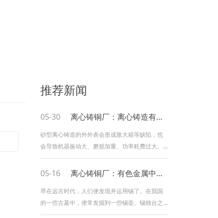
推荐新闻
05-30
离心铸铜厂：离心铸造有哪些缺陷
砂型离心铸造的外外表会形成胀大箱等缺陷，也
会导致机器振动大、磨损加重、功率耗费过大。
因而，结晶器速度的挑选原则应是在保证铸件质
量的前提下挑选一个较小的值。浇注体系在离心
05-16
离心铸铜厂：有色金属中的锡与其伴生物
铸造中，浇注体系主要是指接纳金属的浇注杯和
早在远古时代，人们便发现并运用锡了。在我国
与其相连的浇注槽，有时包括模具中的浇口。规
的一些古墓中，便常发掘到一些锡壶、锡烛台之
划浇注体系时，应注意以下原则：浇注长、大直
类锡器。从古至今，锡的运用一直受到关注，不
径