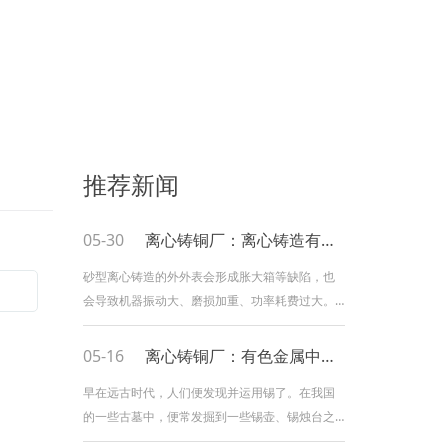
推荐新闻
05-30
离心铸铜厂：离心铸造有哪些缺陷
砂型离心铸造的外外表会形成胀大箱等缺陷，也
会导致机器振动大、磨损加重、功率耗费过大。
因而，结晶器速度的挑选原则应是在保证铸件质
量的前提下挑选一个较小的值。浇注体系在离心
05-16
离心铸铜厂：有色金属中的锡与其伴生物
铸造中，浇注体系主要是指接纳金属的浇注杯和
早在远古时代，人们便发现并运用锡了。在我国
与其相连的浇注槽，有时包括模具中的浇口。规
的一些古墓中，便常发掘到一些锡壶、锡烛台之
划浇注体系时，应注意以下原则：浇注长、大直
类锡器。从古至今，锡的运用一直受到关注，不
径